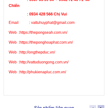
Chiến
: 0934 428 566 Chị Vui
Email :
vattuhuyphat@gmail.com
Web
:
https://thepongseah.com.vn/
Web
:
https://theponghoaphat.com.vn/
Web
:
http://ongthepduc.vn/
Web
:
http://vattuduongong.com.vn/
Web :
http://phukienapluc.com.vn/
Sản phẩm liên quan