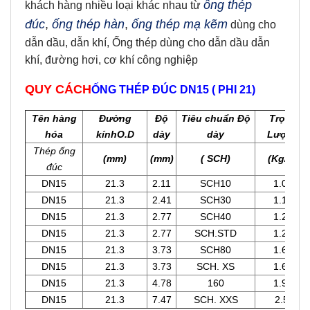
ống thép
khách hàng nhiều loại
khác nhau từ
đúc
,
ống thép hàn
,
ống thép mạ kẽm
dùng cho
dẫn dầu, dẫn khí,
Ống thép dùng cho dẫn dầu dẫn
khí, đường hơi, cơ khí công nghiệp
QUY CÁCH
ỐNG THÉP ĐÚC DN15 ( PHI 21)
Tên hàng
Đường
Độ
Tiêu chuẩn Độ
Trọng
hóa
kínhO.D
dày
dày
Lượng
Thép ống
(mm)
(mm)
( SCH)
(Kg/m)
đúc
DN15
21.3
2.11
SCH10
1.00
DN15
21.3
2.41
SCH30
1.12
DN15
21.3
2.77
SCH40
1.27
DN15
21.3
2.77
SCH.STD
1.27
DN15
21.3
3.73
SCH80
1.62
DN15
21.3
3.73
SCH. XS
1.62
DN15
21.3
4.78
160
1.95
DN15
21.3
7.47
SCH. XXS
2.55