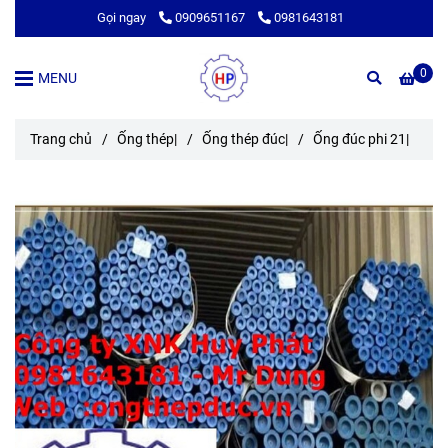
Gọi ngay
0909651167
0981643181
0
MENU
Trang chủ
/
Ống thép|
/
Ống thép đúc|
/
Ống đúc phi 21|