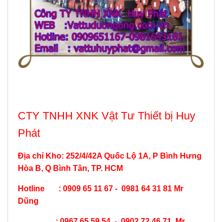
CTY TNHH XNK Vật Tư Thiết bị Huy
Phát
Địa chỉ Kho: 252/4/42A Quốc Lộ 1A, P Bình Hưng
Hòa B, Q Bình Tân, TP. HCM
Hotline : 0909 65 11 67 - 0981 64 31 81 Mr
Dũng
: 0967 65 59 54 - 0902 72 46 71 Mr