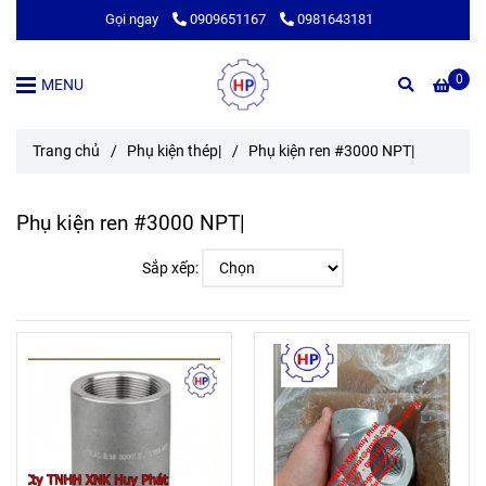
Gọi ngay
0909651167
0981643181
0
MENU
Trang chủ
/
Phụ kiện thép|
/
Phụ kiện ren #3000 NPT|
Phụ kiện ren #3000 NPT|
Sắp xếp: