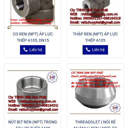
CO REN (NPT) ÁP LỰC
THẬP REN (NPT) ÁP LỰC
THÉP A105, DN15
THÉP A105
Liên hệ
Liên hệ
NÚT BỊT REN (NPT) TRONG
THREADOLET ( NÓI RẺ