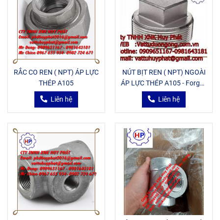
RẮC CO REN ( NPT) ÁP LỰC
NÚT BỊT REN ( NPT) NGOÀI
THÉP A105
ÁP LỰC THÉP A105 - Forged
Square Head Plug class
Liên hệ
Liên hệ
3000 ASME B16.11