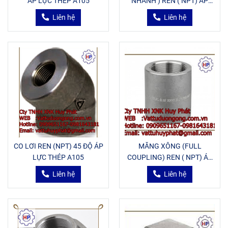
ÁP LỰC THÉP A105
NHÁNH ) REN ( NPT) ÁP
LỰC THÉP A105
Liên hệ
Liên hệ
CO LƠI REN (NPT) 45 ĐỘ ÁP
MĂNG XÔNG (FULL
LỰC THÉP A105
COUPLING) REN ( NPT) ÁP
LỰC THÉP A105
Liên hệ
Liên hệ