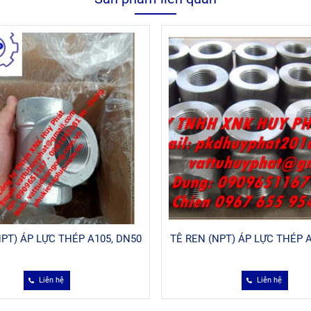
NPT) ÁP LỰC THÉP A105, DN50
TÊ REN (NPT) ÁP LỰC THÉP A
Liên hệ
Liên hệ