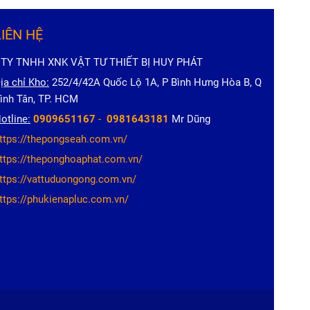
LIÊN HỆ
TY TNHH XNK VẬT TƯ THIẾT BỊ HUY PHÁT
ịa chỉ Kho:
252/4/42A Quốc Lộ 1A, P Bình Hưng Hòa B, Q
ình Tân, TP. HCM
otline:
0909651167
-
0981643181
Mr Dũng
ttps://thepongseah.com.vn/
ttps://theponghoaphat.com.vn/
ttps://vattuduongong.com.vn/
ttps://phukienapluc.com.vn/