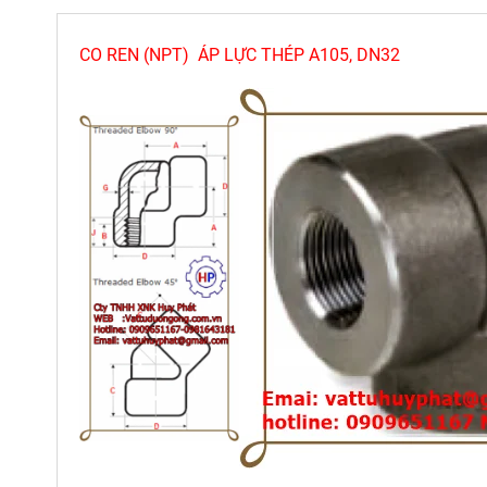
CO REN (NPT) ÁP LỰC THÉP A105, DN32