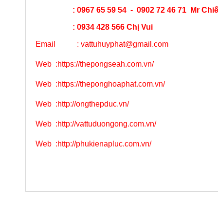
: 0967 65 59 54 - 0902 72 46 71 Mr Chi
: 0934 428 566 Chị Vui
Email :
vattuhuyphat@gmail.com
Web
:
https://thepongseah.com.vn/
Web
:
https://theponghoaphat.com.vn/
Web
:
http://ongthepduc.vn/
Web
:
http://vattuduongong.com.vn/
Web :
http://phukienapluc.com.vn/