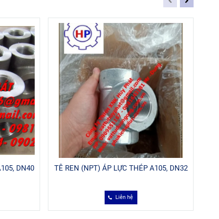
105, DN40
TÊ REN (NPT) ÁP LỰC THÉP A105, DN32
TÊ 
Liên hệ