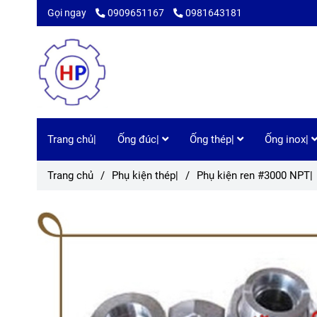
Gọi ngay
0909651167
0981643181
Trang chủ|
Ống đúc|
Ống thép|
Ống inox|
Trang chủ
/
Phụ kiện thép|
/
Phụ kiện ren #3000 NPT|