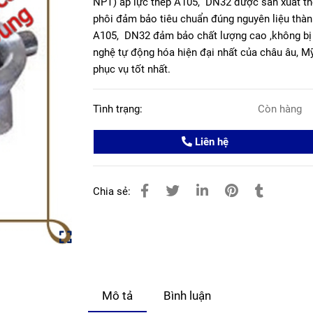
NPT) áp lực thép A105, DN32 được sản xuất th
phôi đảm bảo tiêu chuẩn đúng nguyên liệu thàn
A105, DN32 đảm bảo chất lượng cao ,không bị tỳ
nghệ tự động hóa hiện đại nhất của châu âu, Mỹ,
phục vụ tốt nhất.
Tình trạng:
Còn hàng
Liên hệ
Chia sẻ:
Mô tả
Bình luận