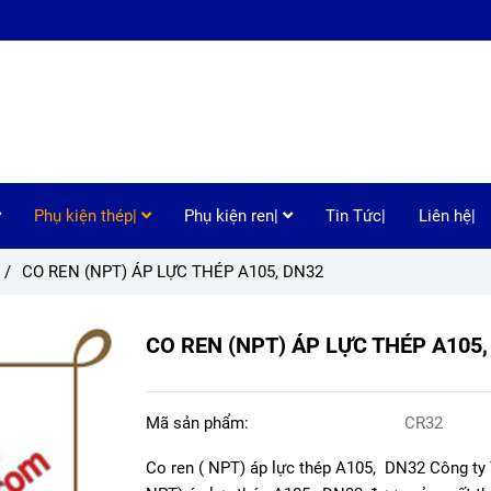
Phụ kiện thép|
Phụ kiện ren|
Tin Tức|
Liên hệ|
/
CO REN (NPT) ÁP LỰC THÉP A105, DN32
CO REN (NPT) ÁP LỰC THÉP A105,
Mã sản phẩm:
CR32
Co ren ( NPT) áp lực thép A105, DN32 Công t