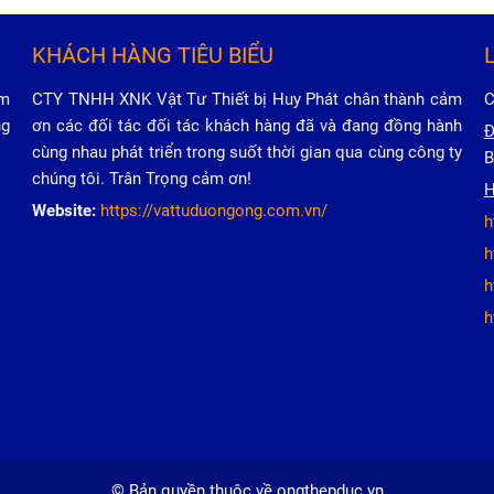
KHÁCH HÀNG TIÊU BIỂU
ảm
CTY TNHH XNK Vật Tư Thiết bị Huy Phát chân thành cảm
C
ng
ơn các đối tác đối tác khách hàng đã và đang đồng hành
Đ
cùng nhau phát triển trong suốt thời gian qua cùng công ty
B
chúng tôi. Trân Trọng cảm ơn!
H
Website:
https://vattuduongong.com.vn/
h
h
h
h
© Bản quyền thuộc về ongthepduc.vn