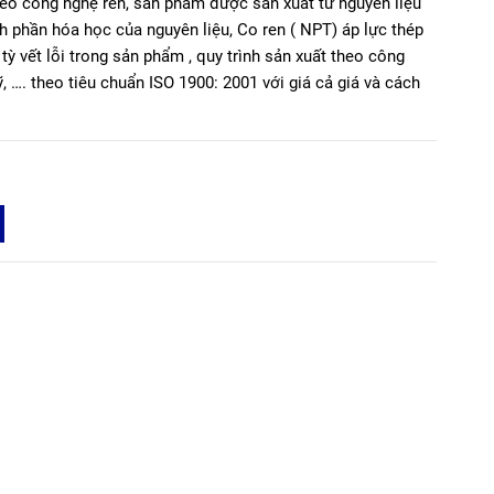
eo công nghệ rèn, sản phẫm được sản xuất từ nguyên liệu
h phần hóa học của nguyên liệu, Co ren ( NPT) áp lực thép
 vết lỗi trong sản phẩm , quy trình sản xuất theo công
 …. theo tiêu chuẩn ISO 1900: 2001 với giá cả giá và cách