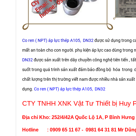
Co ren ( NPT) áp lực thép A105, DN32
được sử dụng trong cá
mất an toàn cho con người. phụ kiện áp lực cao dùng trong n
DN32
được sản xuất trên dây chuyền công nghệ tiên tiến , t
suốt trong quá trình sản xuất đảm bảo đồng bộ hóa trong d
chất lượng trên thị trường viết nam được nhiều nhà sản xuất 
dụng.
Co ren ( NPT) áp lực thép A105, DN32
CTY TNHH XNK Vật Tư Thiết bị Huy 
Địa chỉ Kho: 252/4/42A Quốc Lộ 1A, P Bình Hưng
Hotline : 0909 65 11 67 - 0981 64 31 81 Mr Dũn