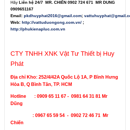
Hãy
Liên hệ 24/7
MR. CHIẾN 0902 724 671 MR DUNG
0909651167
Email:
pkdhuyphat2016@gmail.com
;
vattuhuyphat@gmail.
Web:
http://vattuduongong.com.vn/
;
http://phukienapluc.com.vn
CTY TNHH XNK Vật Tư Thiết bị Huy
Phát
Địa chỉ Kho: 252/4/42A Quốc Lộ 1A, P Bình Hưng
Hòa B, Q Bình Tân, TP. HCM
Hotline : 0909 65 11 67 - 0981 64 31 81 Mr
Dũng
: 0967 65 59 54 - 0902 72 46 71 Mr
Chiến