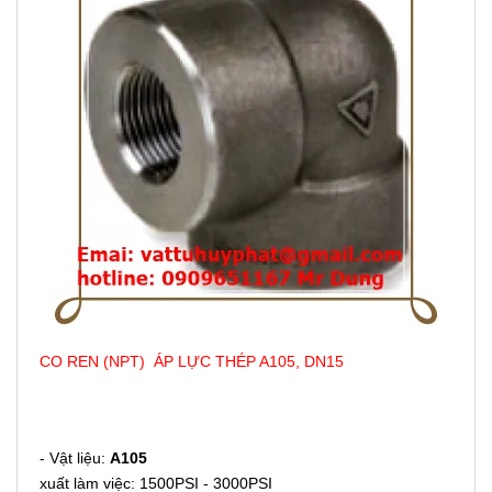
CO REN (NPT) ÁP LỰC THÉP A105, DN15
- Vật liệu:
A105
xuất làm việc: 1500PSI - 3000PSI