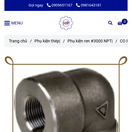
Gọi ngay
0909651167
0981643181
0
MENU
Trang chủ
/
Phụ kiện thép|
/
Phụ kiện ren #3000 NPT|
/
CO RE