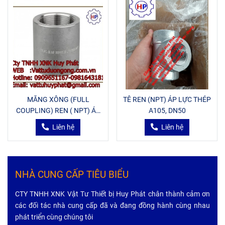
MĂNG XÔNG (FULL
TÊ REN (NPT) ÁP LỰC THÉP
COUPLING) REN ( NPT) ÁP
A105, DN50
LỰC THÉP A105, DN15
Liên hệ
Liên hệ
NHÀ CUNG CẤP TIÊU BIỂU
CTY TNHH XNK Vật Tư Thiết bị Huy Phát chân thành cảm ơn
các đối tác nhà cung cấp đã và đang đồng hành cùng nhau
phát triển cùng chúng tôi