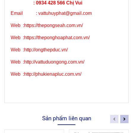
: 0934 428 566 Chị Vui
Email :
vattuhuyphat@gmail.com
Web
:
https://thepongseah.com.vn/
Web
:
https://theponghoaphat.com.vn/
Web
:
http://ongthepduc.vn/
Web
:
http://vattuduongong.com.vn/
Web :
http://phukienapluc.com.vn/
Sản phẩm liên quan