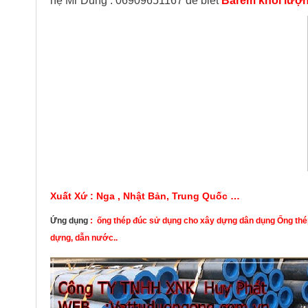
hệ Mr Dũng : 06909651167 để biết
Barem khối lượn
Xuất Xứ : Nga , Nhật Bản, Trung Quốc …
Ứng dụng
: ống thép đúc sử dụng cho xây dựng dân dụng Ống thép
dựng, dẫn nước..