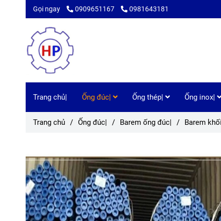
Gọi ngay
0909651167
0981643181
Trang chủ|
Ống đúc|
Ống thép|
Ống inox|
Trang chủ
/
Ống đúc|
/
Barem ống đúc|
/
Barem khối