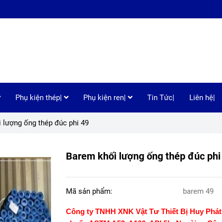
Phụ kiện thép|
Phụ kiện ren|
Tin Tức|
Liên hệ|
 lượng ống thép đúc phi 49
Barem khối lượng ống thép đúc phi
Mã sản phẩm:
barem 49
Công ty TNHH XNK Vật Tư Thiết Bị Huy Phá