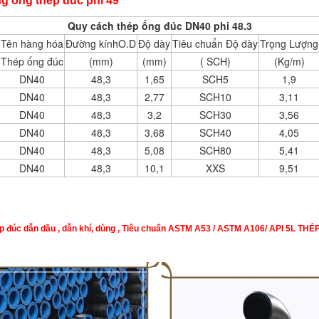
g ống thép đúc phi 49
Quy cách thép ống đúc DN40 phi 48.3
Tên hàng hóa
Đường kínhO.D
Độ dày
Tiêu chuẩn Độ dày
Trọng Lượng
Thép ống đúc
(mm)
(mm)
( SCH)
(Kg/m)
DN40
48,3
1,65
SCH5
1,9
DN40
48,3
2,77
SCH10
3,11
DN40
48,3
3,2
SCH30
3,56
DN40
48,3
3,68
SCH40
4,05
DN40
48,3
5,08
SCH80
5,41
DN40
48,3
10,1
XXS
9,51
 đúc dẫn dầu , dẫn khí, dùng , Tiêu chuẩn ASTM A53 / ASTM A106/ API 5L
THÉ