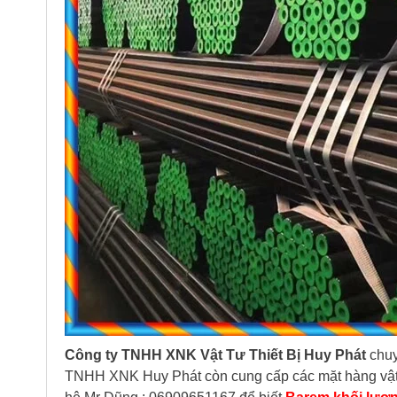
Công ty TNHH XNK Vật Tư Thiết Bị Huy Phát
chuy
TNHH XNK Huy Phát còn cung cấp các mặt hàng vật tư