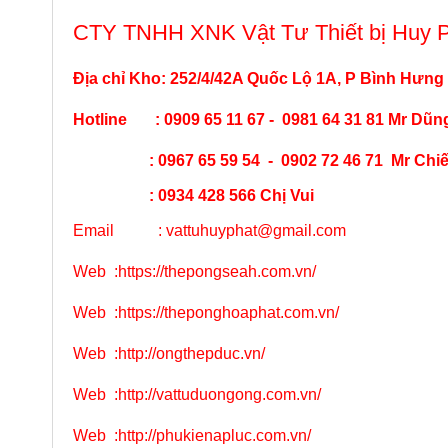
CTY TNHH XNK Vật Tư Thiết bị Huy 
Địa chỉ Kho: 252/4/42A Quốc Lộ 1A, P Bình Hưng
Hotline : 0909 65 11 67 - 0981 64 31 81 Mr Dũn
: 0967 65 59 54 - 0902 72 46 71 Mr Chi
: 0934 428 566 Chị Vui
Email :
vattuhuyphat@gmail.com
Web
:
https://thepongseah.com.vn/
Web
:
https://theponghoaphat.com.vn/
Web
:
http://ongthepduc.vn/
Web
:
http://vattuduongong.com.vn/
Web :
http://phukienapluc.com.vn/