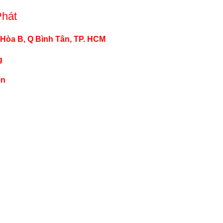
Phát
 Hòa B, Q Bình Tân, TP. HCM
g
ến