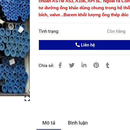
chuẩn ASTM A53, A106, API 5L. Ngoài ra Cô
tư đường ống khác dùng chung trong hệ thốn
bích, valve ..
Barem khối lượng ống thép đúc 
Tình trạng:
Còn hàng
Liên hệ
Chia sẻ:
Mô tả
Bình luận