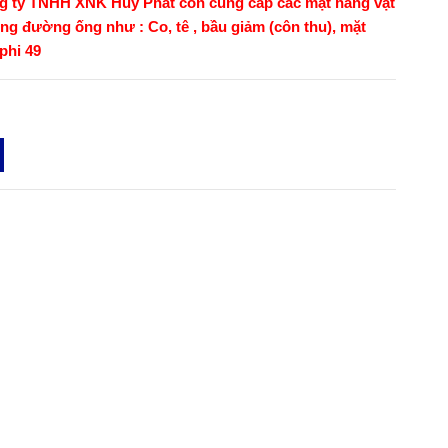
ng ty TNHH XNK Huy Phát còn cung cấp các mặt hàng vật
g đường ống như : Co, tê , bầu giảm (côn thu), mặt
phi 49